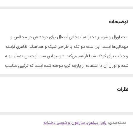
توضیحات
ست اورال و شومیز دخترانه، انتخابی ایده‌آل برای درخشش در مجالس و
مهمانی‌ها است. این ست دو تکه با طراحی شیک و هماهنگ، ظاهری آراسته
و جذاب برای کودک شما فراهم می‌کند. شومیز این ست از جنس تنسل تهیه
شده و اورال آن با استفاده از پارچه کرپ دوخته شده است که ترکیبی مناسب
برای استفاده در مراسم‌های رسمی و نیمه‌رسمی محسوب می‌شود. راهنمای
سایزبندی: سایز 40: - قد اورال: 82 - پهنا: 28 - قد کت: 27 سایز 45: - قد
نظرات
اورال: 89 - پهنا: 32 - قد کت: 30 سایز 50: - قد اورال: 97 - پهنا: 35 - قد
کت: 33 سایز 55: - قد اورال: 103 - پهنا: 38 - قد کت: 37
دسته‌بندی
:
بلوز، پیراهن، سارافون و شومیز دخترانه