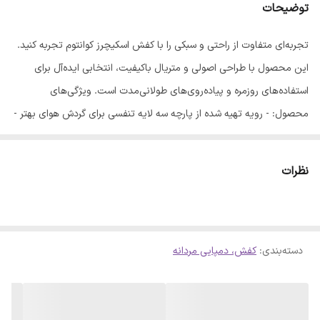
توضیحات
تجربه‌ای متفاوت از راحتی و سبکی را با کفش اسکیچرز کوانتوم تجربه کنید.
این محصول با طراحی اصولی و متریال باکیفیت، انتخابی ایده‌آل برای
استفاده‌های روزمره و پیاده‌روی‌های طولانی‌مدت است. ویژگی‌های
محصول: - رویه تهیه شده از پارچه سه لایه تنفسی برای گردش هوای بهتر -
زیره الترا نرم و منعطف جهت کاهش فشار به پا - مجهز به کفی طبی ایویا
برای راحتی بیشتر - دارای ساختار کف دوخت اشتروبل - وزن بسیار سبک و
نظرات
طراحی ارگونومیک - مناسب برای افرادی که از کمردرد رنج می‌برند - قابلیت
شستشو برای حفظ بهداشت و ظاهر محصول - تولید شده در ایران لطفاً
پیش از نهایی کردن انتخاب خود، جدول سایزبندی زیر را به دقت بررسی
دسته‌بندی
:
کفش، دمپایی مردانه
کنید: سایز 41: - طول کفی: 26 سانتی‌متر سایز 42: - طول کفی: 26.5
سانتی‌متر سایز 43: - طول کفی: 27 سانتی‌متر سایز 44: - طول کفی: 27.5
سانتی‌متر سایز 45: - طول کفی: 28 سانتی‌متر با انتخاب این کفش، ترکیبی
از دوام و راحتی را به پاهای خود هدیه دهید. 👟