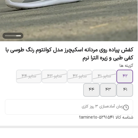
کفش پیاده روی مردانه اسکیچرز مدل کوانتوم رنگ طوسی با
کفی طبی و زیره الترا نرم
گزینه ها
42
سایز 41
سایز 42
سایز 43
سایز 44
44
43
41
زمان آماده‌سازی
3
روز کاری
شناسه کالا
tamineto-5291541