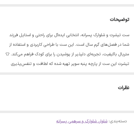
توضیحات
ست تیشرت و شلوارک پسرانه، انتخابی ایده‌آل برای راحتی و استایل فرزند
شما در فصل‌های گرم سال است. این ست با طراحی کاربردی و استفاده از
متریال باکیفیت، تجربه‌ای دلپذیر از پوشیدن را برای کودک فراهم می‌کند. 👕
تیشرت این ست از پارچه پنبه سوپر تهیه شده که لطافت و تنفس‌پذیری
بالایی دارد و یقه گرد کش‌بافت آن، پوشیدن لباس را آسان‌تر می‌کند.
شلوارک این ست نیز از جنس کتان بوده که دوام مناسبی برای فعالیت‌های
نظرات
روزانه کودک دارد. این محصول تولید کشور ایران است و رنگ‌بندی آن دقیقاً
مطابق با تصویر محصول می‌باشد. ☀️ نکات نگهداری: - شستشو در دمای
20 تا 30 درجه سانتی‌گراد مجاز است. راهنمای سایزبندی (لطفاً 2 سانتی‌متر
دسته‌بندی
:
شلوار، شلوارک و سرهمی پسرانه
اختلاف احتمالی در اندازه‌ها را در نظر بگیرید): سایز 1 و 2 سال (35): - قد
تیشرت: 35 - عرض تیشرت: 30 - قد شلوارک: 33 سایز 3 و 4 سال (40): -