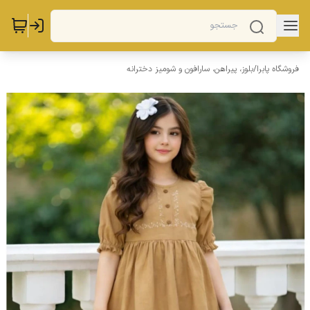
فروشگاه پابرا
/
بلوز، پیراهن، سارافون و شومیز دخترانه