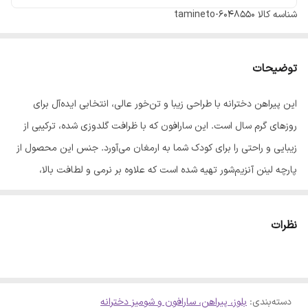
شناسه کالا
tamineto-6048550
توضیحات
این پیراهن دخترانه با طراحی زیبا و تن‌خور عالی، انتخابی ایده‌آل برای
روزهای گرم سال است. این سارافون که با ظرافت گلدوزی شده، ترکیبی از
زیبایی و راحتی را برای کودک شما به ارمغان می‌آورد. جنس این محصول از
پارچه لینن آنزیم‌شور تهیه شده است که علاوه بر نرمی و لطافت بالا،
هیچ‌گونه آبرفتی ندارد. کیفیت دوخت این کار تضمین شده است و به دلیل
خنک بودن پارچه، فرزند شما در آن احساس راحتی کامل خواهد داشت. این
نظرات
مدل مناسب برای بازه سنی 4 تا 9 سال است. برای انتخاب دقیق‌تر،
اندازه‌های زیر را بررسی کنید: سایز 5: - پهنا: 30 - قد: 58 سایز 6: - پهنا: 32
- قد: 61 سایز 7: - پهنا: 34 - قد: 67 سایز 8: - پهنا: 35 - قد: 72 سایز 9: -
پهنا: 37 - قد: 75
دسته‌بندی
:
بلوز، پیراهن، سارافون و شومیز دخترانه