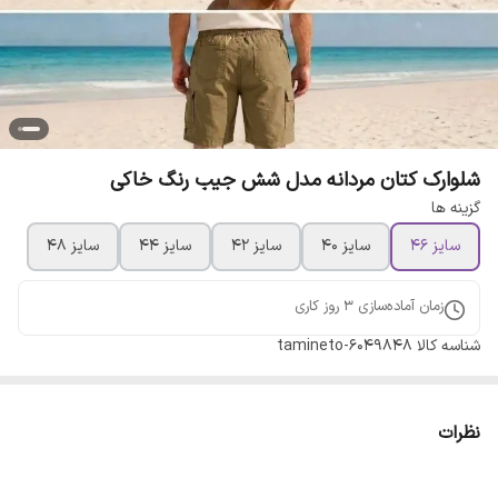
شلوارک کتان مردانه مدل شش جیب رنگ خاکی
گزینه ها
سایز 46
سایز 40
سایز 42
سایز 44
سایز 48
زمان آماده‌سازی
3
روز کاری
شناسه کالا
tamineto-6049848
نظرات