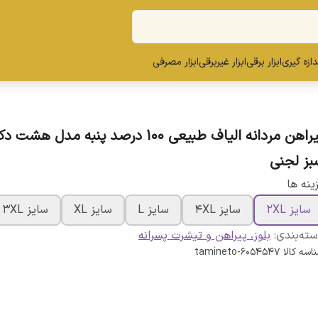
ندازه گیری
ابزار برقی
ابزار غیربرقی
ابزار مصرفی
پیراهن مردانه الیاف طبیعی 100 درصد پنبه مدل 
بز لجنی
ینه ها
سایز 2XL
سایز 4XL
سایز L
سایز XL
سایز 3XL
ته‌بندی
:
بلوز، پیراهن و تیشرت پسرانه
اسه کالا
tamineto-6054547