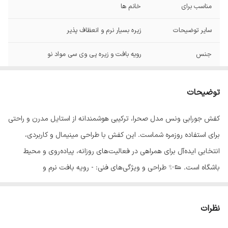
مناسب برای
خانم ها
سایر توضیحات
زیره بسیار نرم و انعظاف پذیر
جنس
رویه بافت و زیره پی وی سی مواد نو
سایز
37.38.39.40
توضیحات
رنگ
مشکی
کفش جورابی ونس مدل صحرا، ترکیبی هوشمندانه از استایل مدرن و راحتی
برند
صحرا
برای استفاده روزمره شماست. این کفش با طراحی مینیمال و کاربردی،
نحوه ی نگهداری و
ماشیت لباسشویی
انتخابی ایده‌آل برای همراهی در فعالیت‌های روزانه، پیاده‌روی و محیط
شستشو
باشگاه است. 👟✨ طراحی و ویژگی‌های فنی: - رویه بافت نرم و
انعطاف‌پذیر که به خوبی با فرم پای شما سازگار می‌شود. - کفی طبی طراحی
موارد استفاده
روزمره . پیاده روی . باشگاه
شده برای حمایت از پا و فراهم کردن حداکثر راحتی در طول روز. - زیره پیو و
نظرات
پی‌وی‌سی مواد نو که نرمی و انعطاف‌پذیری بالایی دارد. - قالب کاملا