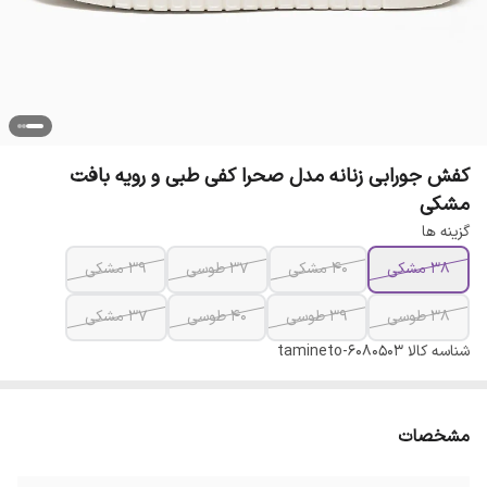
کفش جورابی زنانه مدل صحرا کفی طبی و رویه بافت
مشکی
گزینه ها
38 مشکی
40 مشکی
37 طوسی
39 مشکی
38 طوسی
39 طوسی
40 طوسی
37 مشکی
شناسه کالا
tamineto-6080503
مشخصات