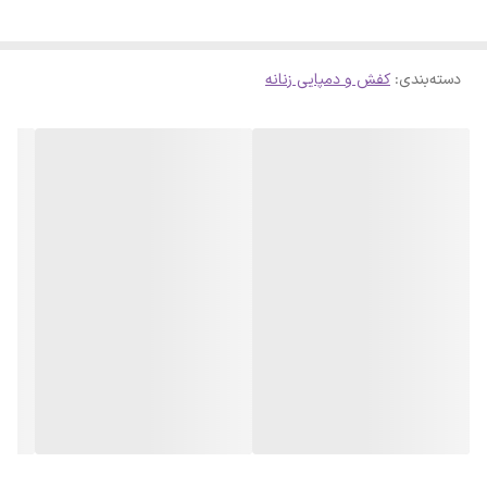
استاندارد برای تجربه پوششی راحت. - مناسب برای خانم‌ها. - رنگ‌بندی:
مشکی. نکات کاربردی: - این مدل به دلیل طراحی منعطف، برای
دسته‌بندی
:
کفش و دمپایی زنانه
استفاده‌های طولانی‌مدت و پیاده‌روی‌های روزانه بسیار مناسب است. - برای
حفظ کیفیت و تمیزی، این کفش قابلیت شستشو در ماشین لباسشویی را
دارد. سایزبندی موجود: - 37 - 38 - 39 - 40 با انتخاب این مدل، راحتی و
سادگی را در استایل روزمره خود تجربه کنید. 🦶💖