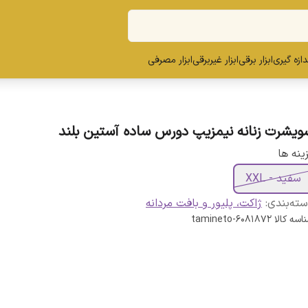
ندازه گیری
ابزار برقی
ابزار غیربرقی
ابزار مصرفی
ویشرت زنانه نیمزیپ دورس ساده آستین بلند
ینه ها
سفید - XXL
ته‌بندی
:
ژاکت، پلیور و بافت مردانه
اسه کالا
tamineto-6081872