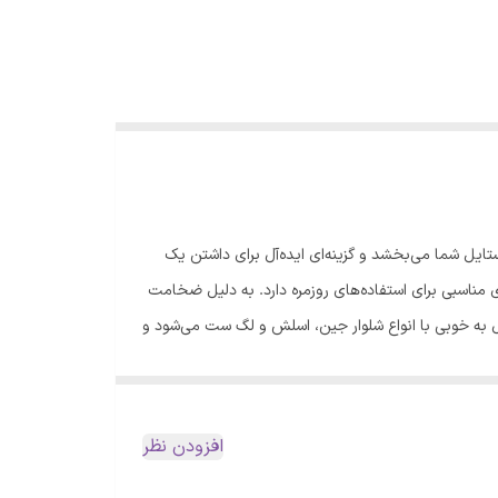
ایل شما می‌بخشد و گزینه‌ای ایده‌آل برای داشتن یک
مناسبی برای استفاده‌های روزمره دارد. به دلیل ضخامت
دل به خوبی با انواع شلوار جین، اسلش و لگ ست می‌شود و
ترکیبی از راحتی و سادگی را برای شما به ارمغان می‌آورد. ✨ مشخصات فنی محصول: - جنس: دورس - طرح: ساده - نوع آستین: بلند - نحوه بسته شدن: زیپ - تنخور: معمولی (Regular fit) -
افزودن نظر