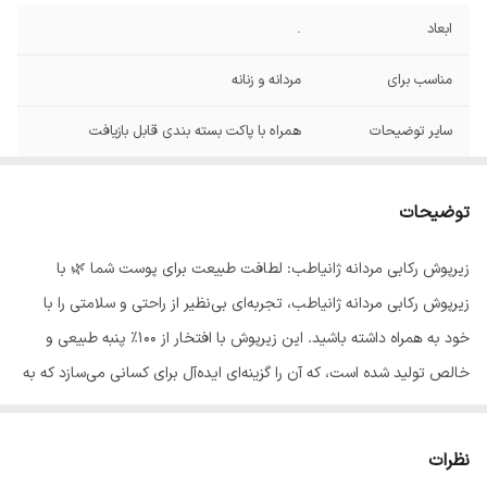
ابعاد
.
مناسب برای
مردانه و زنانه
سایر توضیحات
همراه با پاکت بسته بندی قابل بازیافت
جنس
صدرصد پنبه
توضیحات
سایز
M _ L _ 2XL _ 3XL
زیرپوش رکابی مردانه ژانیاطب: لطافت طبیعت برای پوست شما 🌿 با
رنگ
کرم روشن رنگ طبیعی پنیه بدون رنگ
زیرپوش رکابی مردانه ژانیاطب، تجربه‌ای بی‌نظیر از راحتی و سلامتی را با
برند
ژانیاطب
خود به همراه داشته باشید. این زیرپوش با افتخار از 100٪ پنبه طبیعی و
خالص تولید شده است، که آن را گزینه‌ای ایده‌آل برای کسانی می‌سازد که به
سلامت پوست خود اهمیت می‌دهند. چرا زیرپوش رکابی ژانیاطب را انتخاب
کنید؟ - طبیعی و گیاهی: ساخته شده از الیاف و رنگ طبیعی پنبه، فاقد
نظرات
هرگونه مواد شیمیایی و اسیدهای مضر رنگ‌های صنعتی. 🍃 - مفید برای