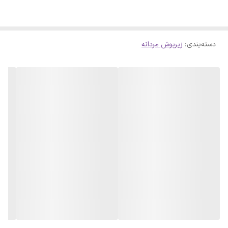
پوست: به رفع عفونت‌ها و دفع الکتریسیته ساکن بدن کمک کرده و حس
آرامش و سبکی را به ارمغان می‌آورد. ✨ - ضد حساسیت: مقاوم در برابر
دسته‌بندی
:
زیرپوش مردانه
بیماری‌های پوستی و قارچی، و همچنین ضد بو و عرق. - کیفیت برتر: تولید
شده از پنبه غیر تراریخته برای اطمینان از بالاترین کیفیت. 💯 - رنگ طبیعی:
رنگ کرم روشن، رنگ طبیعی پنبه بدون استفاده از رنگ‌های مصنوعی. -
بسته‌بندی پایدار: همراه با پاکت بسته‌بندی قابل بازیافت. ♻️ این زیرپوش
برای استفاده آقایان و بانوان مناسب است و در سایزهای M، L، 2XL و 3XL
موجود می‌باشد. با انتخاب زیرپوش رکابی ژانیاطب، گامی به سوی سلامتی
و راحتی بردارید.