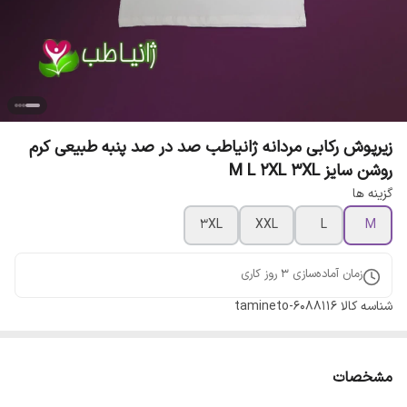
زیرپوش رکابی مردانه ژانیاطب صد در صد پنبه طبیعی کرم
روشن سایز M L 2XL 3XL
گزینه ها
3XL
XXL
L
M
زمان آماده‌سازی
3
روز کاری
شناسه کالا
tamineto-6088116
مشخصات