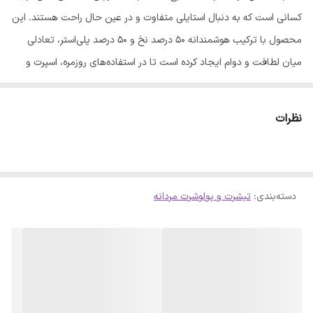
کسانی است که به دنبال استایلی متفاوت و در عین حال راحت هستند. این
محصول با ترکیب هوشمندانه 50 درصد نخ و 50 درصد پلی‌استر، تعادلی
میان لطافت و دوام ایجاد کرده است تا در استفاده‌های روزمره، اسپرت و
حتی دورهمی‌های دوستانه، تجربه‌ای لذت‌بخش از پوشیدن یک لباس
باکیفیت داشته باشید. طرح چاپ شده روی این تیشرت از مقاومت بالایی
نظرات
برخوردار است؛ بنابراین نگران افت کیفیت یا محو شدن طرح در اثر شستشو
نباشید. این تیشرت به راحتی هم با دست و هم با ماشین لباسشویی قابل
شستشو است و فرم خود را به خوبی حفظ می‌کند. ویژگی‌های محصول: -
دسته‌بندی
:
تیشرت و پولوشرت مردانه
جنس پارچه: ترکیبی از نخ و پلی‌استر - تن‌خور: معمولی (Regular Fit) -
مدل یقه: گرد - نوع آستین: کوتاه - قد لباس: روی باسن - نوع طرح: چاپ
شده - موارد استفاده: اسپرت، روزمره، مهمانی این مدل در چهار سایز M، L،
XL و XXL عرضه شده است تا بتوانید متناسب با فرم اندام خود، بهترین
انتخاب را داشته باشید. با انتخاب این تیشرت، ترکیبی از راحتی و استایل
کارتونی خاص را به کمد لباس‌های خود اضافه کنید.