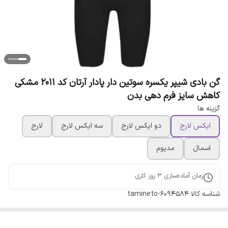
گن بادی شیپر یکسره سوتین دار پادار آرتان کد 2011 مشکی
کاهش سایز فرم دهی بدن
گزینه ها
ایکس لارج
دو ایکس لارج
سه ایکس لارج
لارج
اسمال
مدیوم
زمان آماده‌سازی
3
روز کاری
شناسه کالا
tamineto-6094584