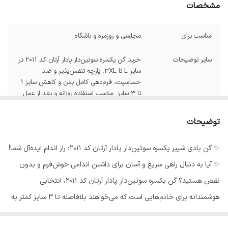
مشخصات
مناسب برای
مجلسی و روزمره و باشگاه
سایر توضیحات
خرید گن یکسره سوتین‌دار پادار آرتان کد 2011 در
سایز L تا 3XL. پارچه تنفس‌پذیر و ضد
حساسیت، فرم‌دهی کامل بدن و کاهش سایز 1
تا 3 سایز. مناسب استفاده روزانه و بعد از عمل.
برند
آرتان
توضیحات
✨ گن بادی شیپر یکسره سوتین‌دار پادار آرتان کد 2011: راز اندام ایده‌آل شما!
✨ آیا به دنبال راهی سریع و آسان برای داشتن اندامی خوش‌فرم و بدون
نقص هستید؟ گن یکسره سوتین‌دار پادار آرتان کد 2011، انتخابی
هوشمندانه برای خانم‌هایی است که می‌خواهند بلافاصله تا 3 سایز کمتر به
نظر برسند و اعتماد به نفس بیشتری داشته باشند. این گن حرفه‌ای با