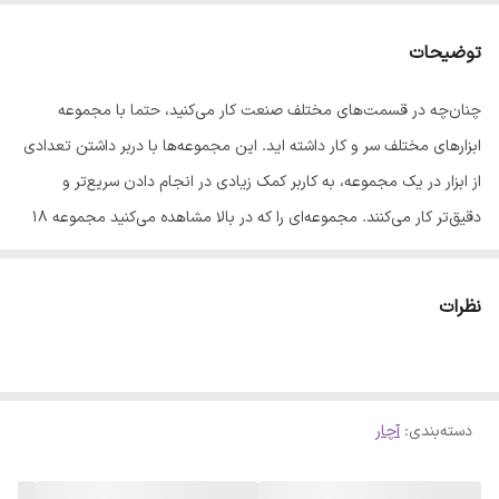
ویژگی‌های آچار
دسته کوتاه , متریک
توضیحات
نوع آچار
آلن
چنان‌چه در قسمت‌های مختلف صنعت کار می‌کنید، حتما با مجموعه
جنس کالا
فولاد
ابزارهای مختلف سر و کار داشته اید. این مجموعه‌ها با دربر داشتن تعدادی
وزن
598 گرم
از ابزار در یک مجموعه، به کاربر کمک زیادی در انجام دادن سریع‌تر و
دقیق‌تر کار می‌کنند. مجموعه‌ای را که در بالا مشاهده می‌کنید مجموعه 18
عددی آچار آلن و ستاره‌ای است که شرکت معروف (Ronix) «رونیکس» آن را
تولید کرده است. آچار آلن و ستاره‌ای جزو پرکاربردترین ابزار دستی به‌حساب
نظرات
می‌آیند و شرکت رونیکس تلاش کرده که پرکاربردترین اندازه‌های این ابزار را
در این مجموعه عرضه کند. جنس ابزار از کروم-وانادیوم تهیه شده و عملکرد
بسیار عالی و طول عمری بالا دارند. برای راحتی نگهداری این مجموعه در
دسته‌بندی
:
آچار
قبسمت بالایی قاب نگه‌دارنده محلی مخصوص برای آویزان کردن مجموعه
درنظر گرفته شده است.