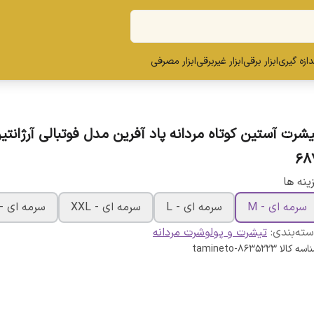
ندازه گیری
ابزار برقی
ابزار غیربرقی
ابزار مصرفی
یشرت آستین کوتاه مردانه پاد آفرین مدل فوتبالی آرژانتی
68
ینه ها
سرمه ای - M
سرمه ای - L
سرمه ای - XXL
سرمه ای - L
ته‌بندی
:
تیشرت و پولوشرت مردانه
اسه کالا
tamineto-8635223