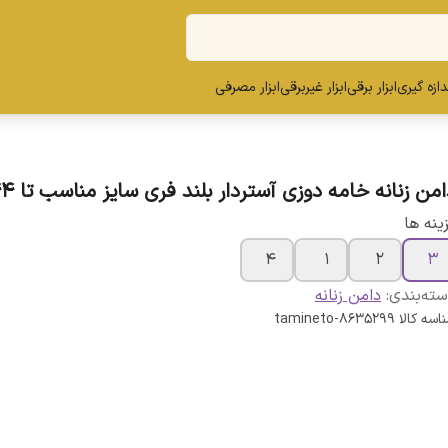
ندازه گیری
ابزار برقی
ابزار غیربرقی
ابزار مصرفی
امن زنانه خامه دوزی آستردار بلند فری سایز مناسب تا 44
ینه ها
4
1
2
3
ته‌بندی
:
دامن زنانه
اسه کالا
tamineto-8635299