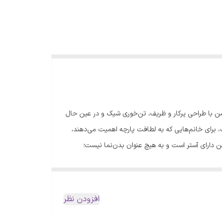
امن با طراحی پرکار و ظریف، تن‌خوری شیک و در عین حال
، برای خانم‌هایی که به لطافت پارچه اهمیت می‌دهند،
من دارای آستر است و به هیچ عنوان بدن‌نما نیست؛
بنابراین می‌توانید با خیالی آسوده از بابت پوشش، آن را در چهار فصل سال استفاده کنید. ویژگی‌های محصول: - جنس: خامه دوزی - سایزبندی: فری سایز (مناسب تا سایز 44) - قد دامن: 101
الت کشسانی: 98 سانتی‌متر - دور باسن: 152 سانتی‌متر - دارای آستر و بدون سایه انداختن - بدون آبرفت و بدون رنگ‌رفت - امکان
ارد. در مورد چروک‌پذیری پارچه‌های نخی باید گفت که این محصول
افزودن نظر
حال راحت را تجربه خواهید کرد. 🌸