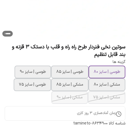
سوتین نخی فنردار طرح راه راه و قلب با دستک 3 قزنه و
بند قابل تنظیم
گزینه ها
طوسی | سایز 80
طوسی | سایز 85
طوسی | سایز 90
مشکی | سایز 80
مشکی | سایز 85
طوسی | سایز 75
مشکی | سایز 75
مشکی | سایز 90
زمان آماده‌سازی
3
روز کاری
شناسه کالا
tamineto-8634900