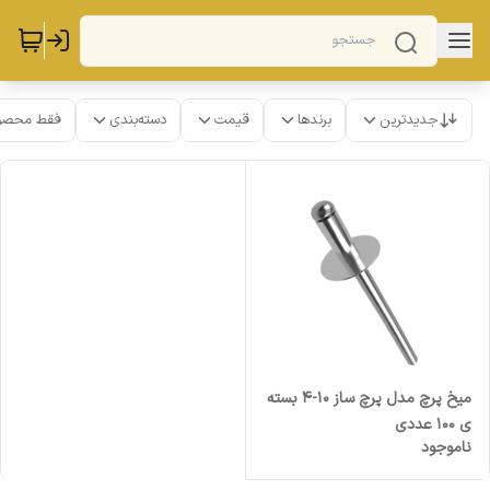
جدیدترین
برندها
قیمت
دسته‌بندی
فقط محصو
میخ پرچ مدل پرچ ساز 10-4 بسته
ی 100 عددی
ناموجود