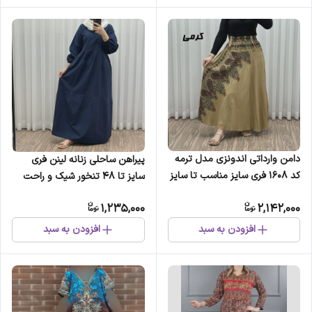
دامن وارداتی اندونزی مدل ترمه
پیراهن ساحلی زنانه لینن فری
کد 1608 فری سایز مناسب تا سایز
سایز تا 48 تنخور شیک و راحت
48 قد 95 سانتیمتر سوپر نخ
چهارفصل بنددار سایه نمیاندازد
1,235,000
2,142,000
چهارفصل شیک و راحت
افزودن به سبد
افزودن به سبد