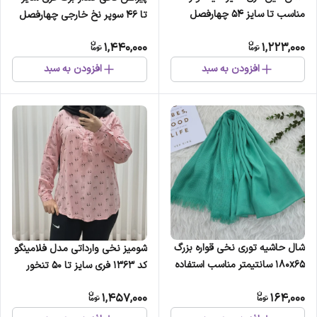
مناسب تا سایز 54 چهارفصل
تا 46 سوپر نخ خارجی چهارفصل
بدون آبرفت و رنگ رفت کمربند
زنانه شیک راحت سایه نمیندازد
1,440,000
1,223,000
دار
کمربند دارد
افزودن به سبد
افزودن به سبد
شال حاشیه توری نخی قواره بزرگ
شومیز نخی وارداتی مدل فلامینگو
180x65 سانتیمتر مناسب استفاده
کد 1363 فری سایز تا 50 تنخور
روزمره بدون پرز و دون دون
شیک و راحت چهارفصل
1,457,000
164,000
شدن