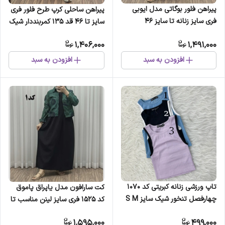
پیراهن فلور بوگاتی مدل ایوبی
پیراهن ساحلی کرپ طرح فلور فری
فری سایز زنانه تا سایز 46
سایز تا 46 قد 135 کمربنددار شیک
چهارفصل شیک و راحت با کمربند
راحت چهارفصل
1,406,000
1,491,000
سایه نمیاندازد
افزودن به سبد
افزودن به سبد
تاپ ورزشی زنانه کبریتی کد 1070
کت سارافون مدل یاپراق پاموق
چهارفصل تنخور شیک سایز S M
کد 1525 فری سایز لینن مناسب تا
L XL XXL
سایز 46 چهارفصل
1,595,000
499,000