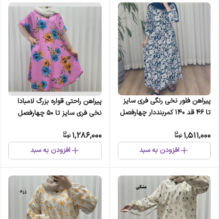
پیراهن فلور نخی رنگی فری سایز
پیراهن راحتی قواره بزرگ لامبادا
تا 46 قد 140 کمربنددار چهارفصل
نخی فری سایز تا 50 چهارفصل
شیک و راحت بدون آبرفت و رنگ
بدون دکمه و کمربند
1,286,000
1,511,000
رفت
افزودن به سبد
افزودن به سبد