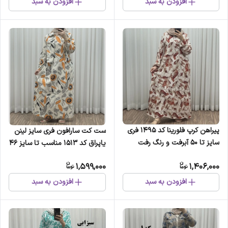
افزودن به سبد
افزودن به سبد
پیراهن کرپ فلورینا کد 1495 فری
ست کت سارافون فری سایز لینن
سایز تا 50 آبرفت و رنگ رفت
یاپراق کد 1513 مناسب تا سایز 46
ندارد تنخور شیک و راحت
چهارفصل شیک و راحت
1,599,000
1,406,000
چهارفصل کمربند دارد
افزودن به سبد
افزودن به سبد