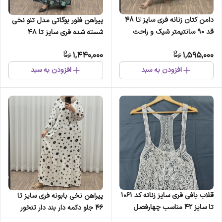
دامن کتان زنانه فری سایز تا 48
پیراهن فلور بوگاتی مدل تنو نخی
قد 90 سانتیمتر شیک و راحت
شسته شده فری سایز تا 48
چهارفصل
چهارفصل شیک و راحت بنددار
1,440,000
1,595,000
بدون آبرفت و رنگ رفت
افزودن به سبد
افزودن به سبد
قلاب بافی فری سایز زنانه کد 1061
پیراهن نخی بابونه فری سایز تا
تا سایز 42 مناسب چهارفصل
46 جلو دکمه دار بند دار تنخور
رویی روزمره و مجلس
شیک و راحت چهارفصل