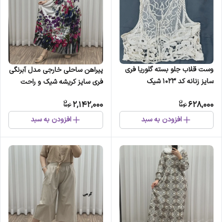
وست قلاب جلو بسته گلوریا فری
پیراهن ساحلی خارجی مدل آبرنگی
سایز زنانه کد 1023 شیک
فری سایز کریشه شیک و راحت
چهارفصل مناسب تا 42
مناسب تا سایز 54 چهارفصل
2,142,000
628,000
افزودن به سبد
افزودن به سبد