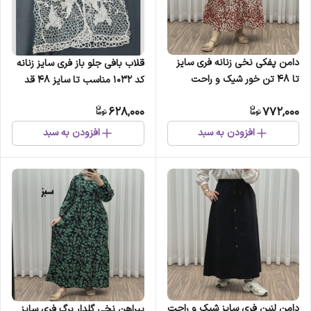
دامن پفکی نخی زنانه فری سایز
قلاب بافی جلو باز فری سایز زنانه
تا 48 تن خور شیک و راحت
کد 1032 مناسب تا سایز 48 قد
چهارفصل بدون آبرفت و رنگ
55 سانت چهارفصل
628,000
772,000
رفتگی
افزودن به سبد
افزودن به سبد
دامن لنین فری سایز شیک و راحت
پیراهن نخی گلدار برگ فری سایز