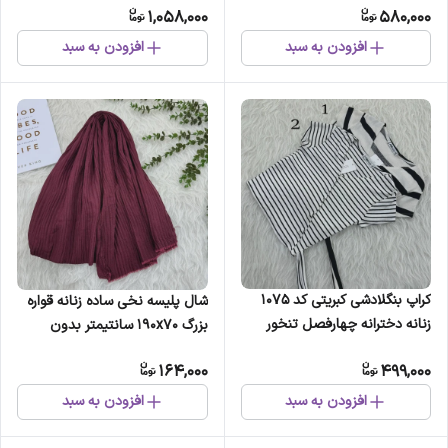
1,058,000
580,000
افزودن به سبد
افزودن به سبد
کراپ بنگلادشی کبریتی کد 1075
شال پلیسه نخی ساده زنانه قواره
زنانه دخترانه چهارفصل تنخور
بزرگ 190x70 سانتیمتر بدون
شیک
آبرفت و چروک
164,000
499,000
افزودن به سبد
افزودن به سبد