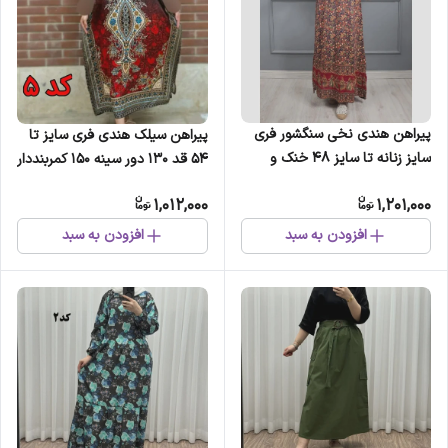
پیراهن هندی نخی سنگشور فری
پیراهن سیلک هندی فری سایز تا
سایز زنانه تا سایز 48 خنک و
54 قد 130 دور سینه 150 کمربنددار
سبک چهارفصل
چهارفصل شیک راحت بدون
1,012,000
1,201,000
آبرفت و رنگ رفت
افزودن به سبد
افزودن به سبد