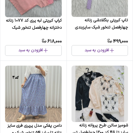
تاپ کبریتی بنگلادشی زنانه
کراپ کبریتی لبه پری کد 1077 زنانه
چهارفصل تنخور شیک سایزبندی
دخترانه چهارفصل تنخور شیک
کامل
سایزبندی کامل
618,000
499,000
افزودن به سبد
افزودن به سبد
شومیز ساتن طرح پروانه زنانه
دامن پفکی مدل پرپری فری سایز
سایز تا 48 کد 1200 چهارفصل تن
زنانه تا سایز 54 تنخور شیک و