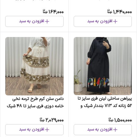
فری سایز تا 50 کمربنددار
مناسب استفاده روزمره
164,000
1,440,000
چهارفصل
افزودن به سبد
افزودن به سبد
پیراهن ساحلی لینن فری سایز تا
دامن سلن کرم طرح ترمه نخی
52 زنانه کد 713 بنددار شیک و
خامه دوزی فری سایز تا 48 شیک
راحت چهارفصل
و راحت چهارفصل
2,029,000
1,500,000
افزودن به سبد
افزودن به سبد