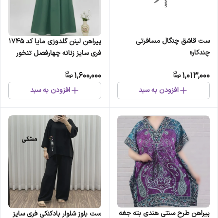
ست قاشق چنگال مسافرتی
پیراهن لینن گلدوزی مایا کد 1745
چندکاره
فری سایز زنانه چهارفصل تنخور
شیک و راحت بدون سایه اندازی و
1,600,000
1,013,000
بدن نما
افزودن به سبد
افزودن به سبد
پیراهن طرح سنتی هندی بته جغه
ست بلوز شلوار بادکنکی فری سایز