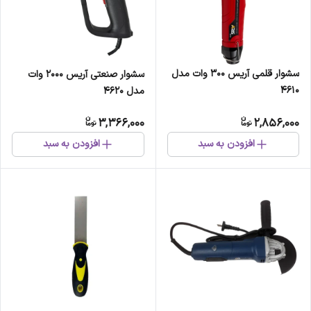
سشوار قلمی آریس 300 وات مدل
سشوار صنعتی آریس 2000 وات
4610
مدل 4620
3,366,000
2,856,000
افزودن به سبد
افزودن به سبد