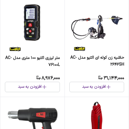
حاشیه زن کوله ای اکتیو مدل AC-
متر لیزری اکتیو 100 متری مدل AC-
2646SH
76100L
8,976,000
31,144,000
افزودن به سبد
افزودن به سبد