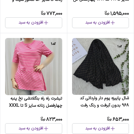
خور شیک
راحت چهارفصل بدون آبرفت و
772,000
1,595,000
رنگرفتگی
افزودن به سبد
افزودن به سبد
شال پاییزه پوم دار وارداتی کد
تیشرت راه راه بنگلادشی نخ پنبه
968 بدون آبرفت و رنگ رفت
چهارفصل زنانه سایز S تا XXXL
تن خور راحت
823,000
653,000
افزودن به سبد
افزودن به سبد