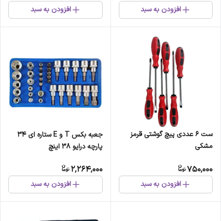
افزودن به سبد
افزودن به سبد
ست 6 عددی پیچ گوشتی قرمز
جعبه بکس T و E ستاره ای 34
مشکی
پارچه درایو 38 اینچ
2,264,000
750,000
افزودن به سبد
افزودن به سبد