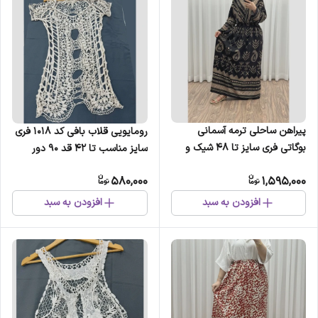
پیراهن ساحلی ترمه آسمانی
رومایویی قلاب بافی کد 1018 فری
بوگاتی فری سایز تا 48 شیک و
سایز مناسب تا 42 قد 90 دور
راحت چهارفصل بدون آبرفت و
سینه 110 دور باسن 100 چهارفصل
580,000
1,595,000
چروک
شیک جلو باز زنانه دخترانه
افزودن به سبد
افزودن به سبد