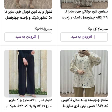
پیراهن فلور بوگاتی فری سایز تا
شلوار واید لنین نچرال فری سایز تا
48 زنانه چهارفصل شیک و راحت
50 تنخور شیک و راحت چهارفصل
بنددار سایه نمیندازد
زنانه مناسب باردار و سایز درشت
995,000
1,440,000
افزودن به سبد
افزودن به سبد
مانتو جلوبسته زنانه مدل کاکتوس
شلوار نخی زنانه سایز بزرگ فری
کد 1817 جنس لینن فری سایز تا
سایز تا 54 راه راه کد 1622 شیک و