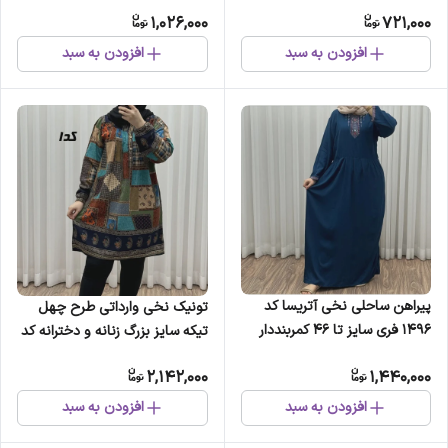
50 قد 78 تنخور راحت چهارفصل
راحت چهارفصل
1,026,000
721,000
افزودن به سبد
افزودن به سبد
پیراهن ساحلی نخی آتریسا کد
تونیک نخی وارداتی طرح چهل
1496 فری سایز تا 46 کمربنددار
تیکه سایز بزرگ زنانه و دخترانه کد
چهارفصل شیک و راحت بدون
1612
2,142,000
1,440,000
سایه اندازی
افزودن به سبد
افزودن به سبد