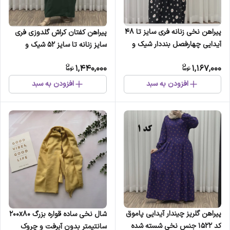
پیراهن نخی زنانه فری سایز تا 48
پیراهن کفتان کراش گلدوزی فری
آیدایی چهارفصل بنددار شیک و
سایز زنانه تا سایز 52 شیک و
راحت
راحت چهارفصل
1,440,000
1,167,000
افزودن به سبد
افزودن به سبد
پیراهن گلریز چیندار آیدایی پاموق
شال نخی ساده قواره بزرگ 200x80
کد 1522 جنس نخی شسته شده
سانتیمتر بدون آبرفت و چروک