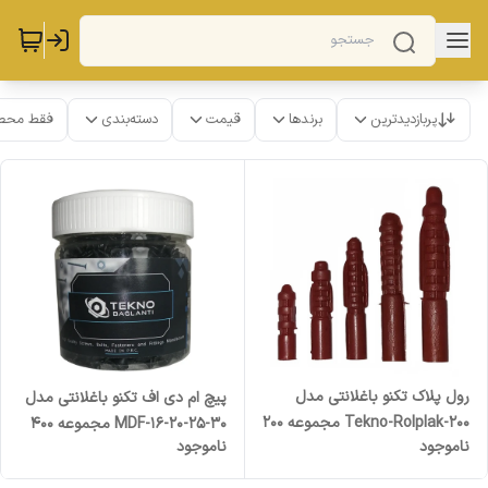
پربازدیدترین
برندها
قیمت
دسته‌بندی
فقط محص
رول پلاک تکنو باغلانتی مدل
پیچ ام دی اف تکنو باغلانتی مدل
Tekno-Rolplak-200 مجموعه 200
MDF-16-20-25-30 مجموعه 400
ناموجود
ناموجود
عددی
عددی