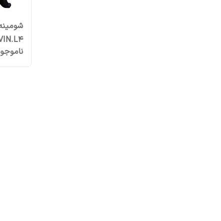
شومینه
VIN.L4
ناموجو