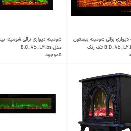
دیواری برقی شومینه بیستون
شومینه دیواری برقی شومینه بی
مدل B.C_85_L4.bs
د
ناموجود