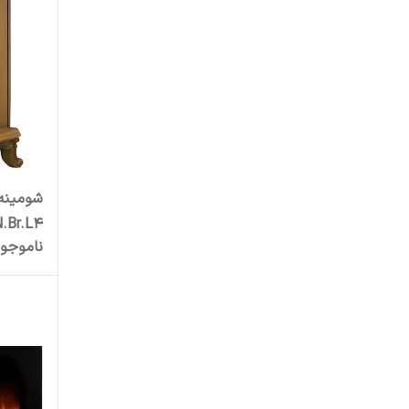
شومینه
.Br.L4
ناموجو