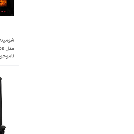
شومینه 
مدل B.D_85_L2.bs تک رنگ
ناموجو