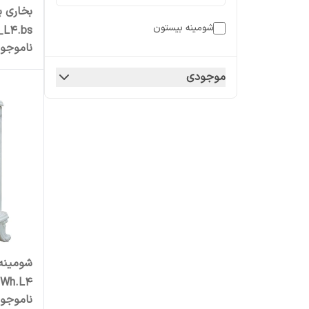
بخاری ب
شومینه بیستون
_L4.bs
ناموجو
موجودی
شومینه
.Wh.L4
ناموجو