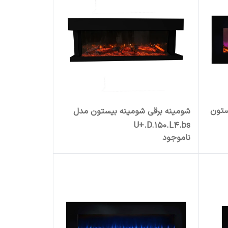
ستون
شومینه برقی شومینه بیستون مدل
U+.D.150.L4.bs
ناموجود