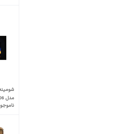
شومینه 
مدل H.C_190_T_L4.bs
ناموجو