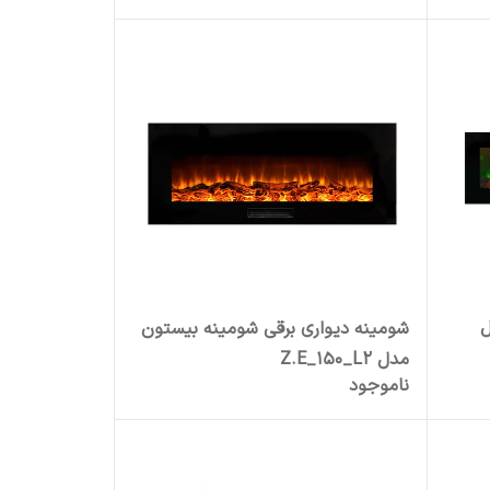
ل
شومینه دیواری برقی شومینه بیستون
مدل Z.E_150_L2
ناموجود