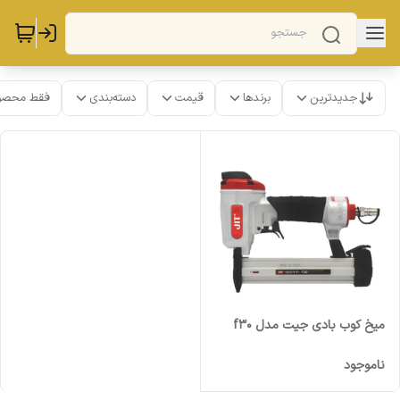
جدیدترین
برندها
قیمت
دسته‌بندی
فقط محصو
میخ کوب بادی جیت مدل f30
ناموجود