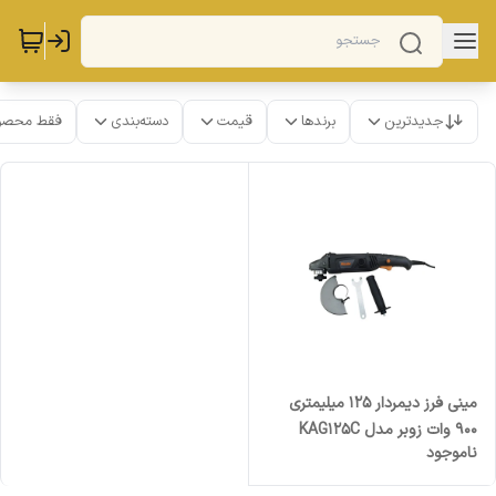
جدیدترین
برندها
قیمت
دسته‌بندی
فقط محصو
مینی فرز دیمردار 125 میلیمتری
900 وات زوبر مدل KAG125C
ناموجود