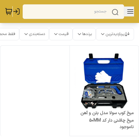
پربازدیدترین
برندها
قیمت
دسته‌بندی
فقط محص
میخ کوب سولا مدل بتن و آهن
میخ چاشنی دار کد 50MM
ناموجود
مجموعه 30 عددی