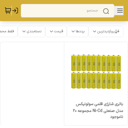
پربازدیدترین
برندها
قیمت
دسته‌بندی
فقط محص
باتری شارژی قلمی سولونیکس
مدل صنعتی Ni-Cd مجموعه 20
ناموجود
عددی