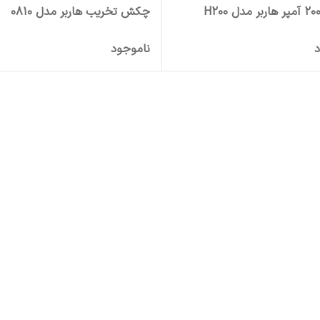
چکش تخریب هاربر مدل 0810
د
ناموجود