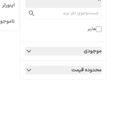
اینورتر 200 آمپر هاربر مدل H200
ناموجو
هاربر
موجودی
محدوده قیمت