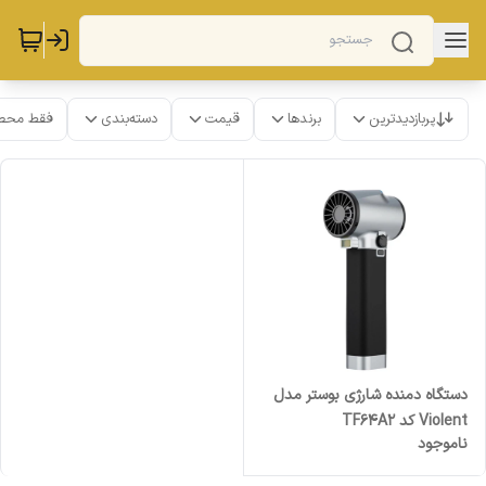
پربازدیدترین
برندها
قیمت
دسته‌بندی
فقط محص
دستگاه دمنده شارژی بوستر مدل
Violent کد TF64A2
ناموجود