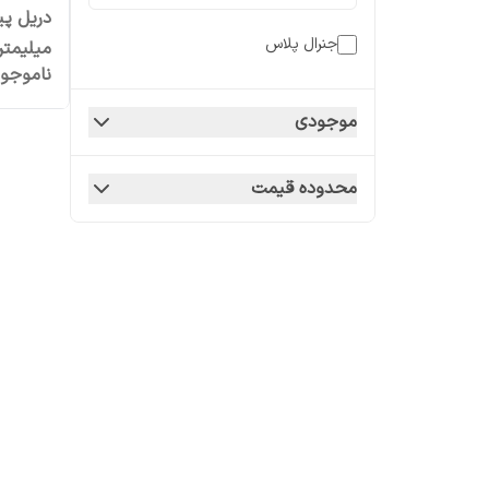
جنرال پلاس
ناموجو
18V
موجودی
محدوده قیمت