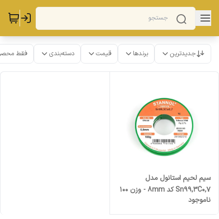
جدیدترین
برندها
قیمت
دسته‌بندی
فقط محصو
سیم لحیم استانول مدل
Sn99,3C0,7 کد 8mm - وزن 100
ناموجود
گرم