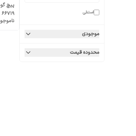
پیچ گو
استنلی
66719
ناموجو
موجودی
محدوده قیمت