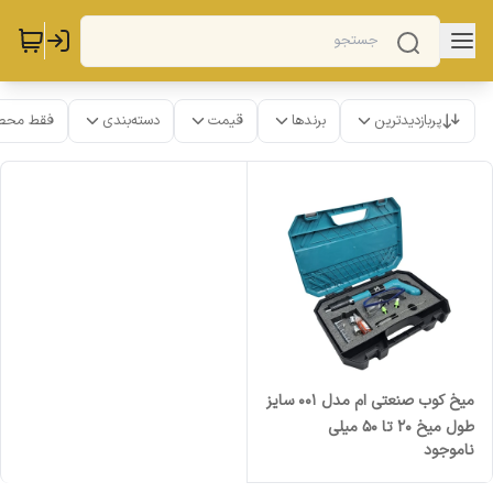
پربازدیدترین
برندها
قیمت
دسته‌بندی
فقط محص
میخ کوب صنعتی ام مدل 001 سایز
طول میخ 20 تا 50 میلی
ناموجود
متر مجموعه 10 عددی