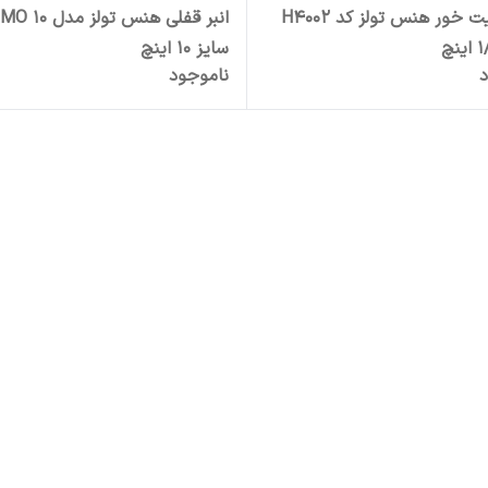
بکس بیت خور هنس تولز کد H4002
انبر قفلی هنس تولز 
سایز 10 اینچ
د
ناموجود