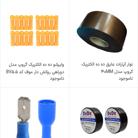
نوار آپارات عایق ده ده الکتریک
وایرشو ده ده الکتریک گروپ مدل
گروپ مدل 40MM
دوراهی روکش دار موف کد BV5.5
ناموجود
ناموجود
بسته 20 عددی