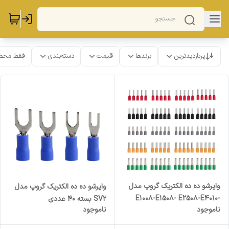
پربازدیدترین
برندها
قیمت
دسته‌بندی
فقط محص
وایرشو ده ده الکتریک گروپ مدل
وایرشو ده ده الکتریک گروپ مدل
E1008-E1508- E2508-E4010-
SV2 بسته 40 عددی
ناموجود
ناموجود
E6012 بسته 100 عددی