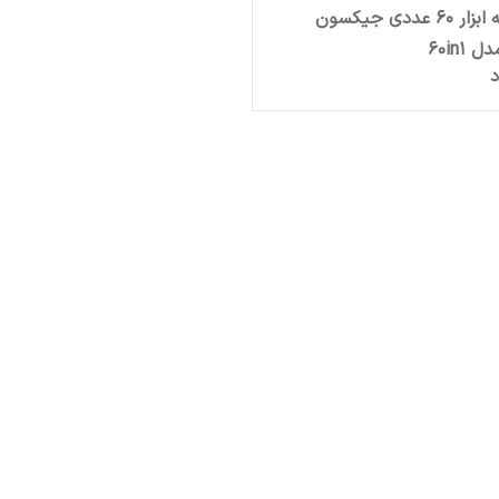
مجموعه ابزار 60 عددی جیکسون
60in1
د