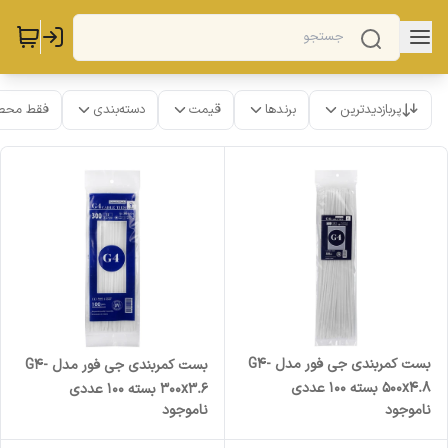
پربازدیدترین
برندها
قیمت
دسته‌بندی
فقط محص
بست کمربندی جی فور مدل G4-
بست کمربندی جی فور مدل G4-
500x4.8 بسته 100 عددی
300x3.6 بسته 100 عددی
ناموجود
ناموجود