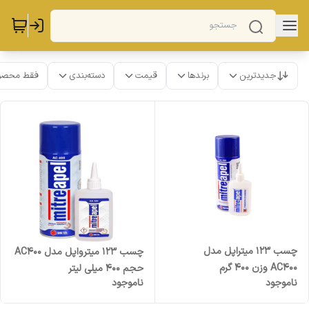
جدیدترین
برندها
قیمت
دسته‌بندی
فقط محصو
چسب 123 میتراپل مدل
چسب 123 میترواپل مدل AC400
AC400 وزن 400 گرم
حجم 400 میلی لیتر
ناموجود
ناموجود