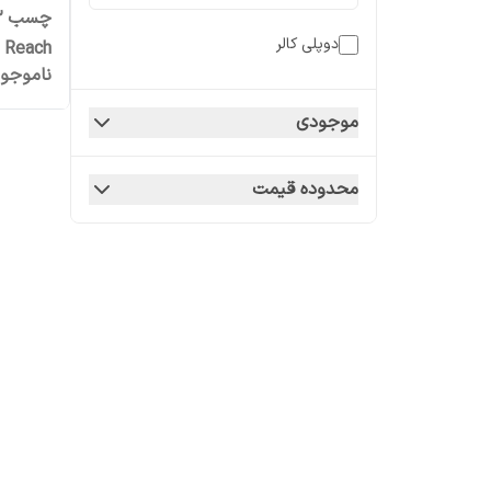
دوپلی کالر
Reach حجم 400 میلی لیتر
ناموجو
موجودی
محدوده قیمت