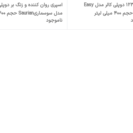
چسب 123 دوپلی کالر مدل Easy
اسپری روان کننده و زنگ بر دوپلی 
مدل سوسماریSaurian ح
د
ناموجود
میلی لیتر