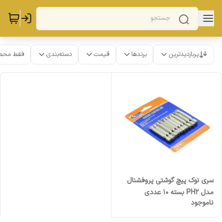
پربازدیدترین
برندها
قیمت
دسته‌بندی
فقط محص
سری نوک پیچ گوشتی پروفشنال
مدل PH2 بسته 10 عددی
ناموجود