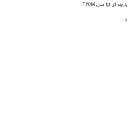
ه ای تزا مدل T2CM
د