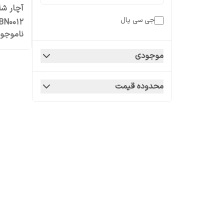
آچار ش
جی سی پال
BN0012 سایز 12 میلی مت
ناموجو
موجودی
محدوده قیمت