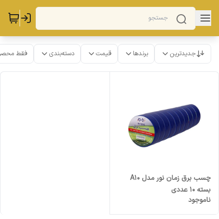
جدیدترین
برندها
قیمت
دسته‌بندی
فقط محصو
چسب برق زمان نور مدل A10
بسته 10 عددی
ناموجود