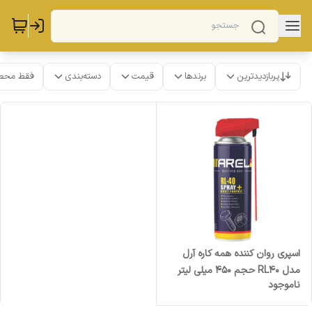
پربازدیدترین
برندها
قیمت
دسته‌بندی
فقط محص
اسپری روان کننده همه کاره آرل
مدل RL40 حجم 450 میلی لیتر
ناموجود