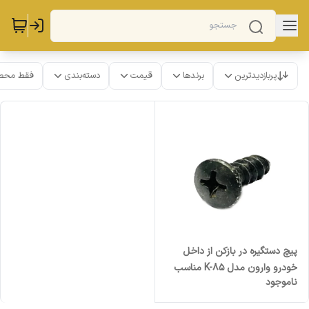
پربازدیدترین
برندها
قیمت
دسته‌بندی
فقط محص
پیچ دستگیره در بازکن از داخل
خودرو وارون مدل K-85 مناسب
ناموجود
برای پراید بسته 10 عددی