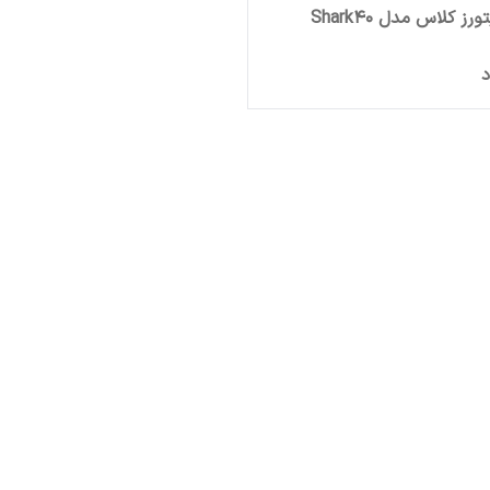
ورز کلاس مدل Shark40
د