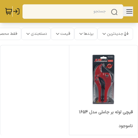
جدیدترین
برندها
قیمت
دسته‌بندی
فقط محصو
قیچی لوله بر جاملی مدل 1654
ناموجود