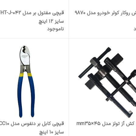
روکار کولر خودرو مدل 9870
قیچی مفتول بر مدل T-J-042
سایز 12 اینچ
د
ناموجود
ش آز تولز مدل mm35×45
قیچی کابل بر دنفو
سایز 10 اینچ