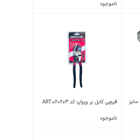
ناموجود
قیچی مفتول برتاتند مدل CR_V سایز
قیچی کابل بر ویزاپ کد ART:020203
ناموجود