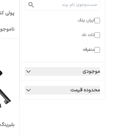
پولی کش 
ایران پتک
ناموجو
تات ناد
متفرقه
موجودی
محدوده قیمت
بلبرینگ ک