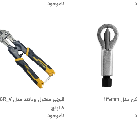
د
ناموجود
 مدل 130mm
8 اینچ
د
ناموجود