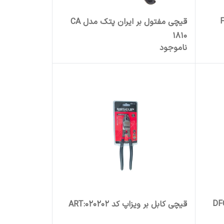
FH
قیچی مفتول بر ایران پتک مدل CA
1810
ناموجود
س مدل DFCC10
قیچی کابل بر ویزاپ کد ART:020202