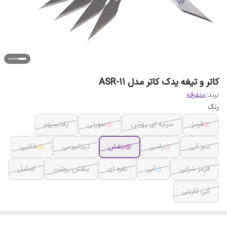
کاتر و تیغه یدک کاتر مدل ASR-11
برند:
متفرقه
رنگ
قرمز
سرمه ای روشن
صورتی
پلاتینیوم
سبز آبی
یاسی
بنفش
تیتانیومی
طلایی
قرمز شرابی
آبی
نقره ای
بنفش روشن
استیل
آبی کاربنی