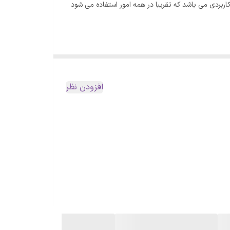
از می باشد. مانند چسب مایع، ماتیکی، شیشه ای و … . چسب رازی 30سی سی یک چسب کاربردی می باشد که تقریبا در همه امور استفاده می شود
افزودن نظر