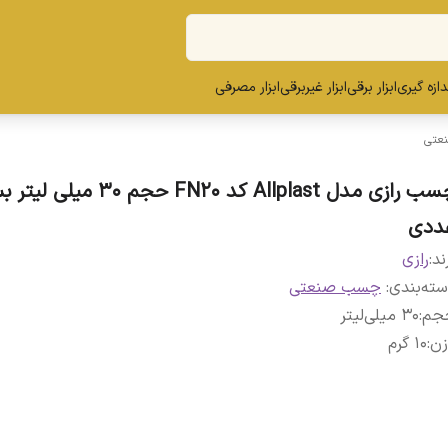
ندازه گیری
ابزار برقی
ابزار غیربرقی
ابزار مصرفی
عتی
چسب رازی مدل Allplast کد FN20 حجم 
ددی
ند:
رازی
ته‌بندی
:
چسب صنعتی
جم
:
30 میلی‌لیتر
زن
:
10 گرم