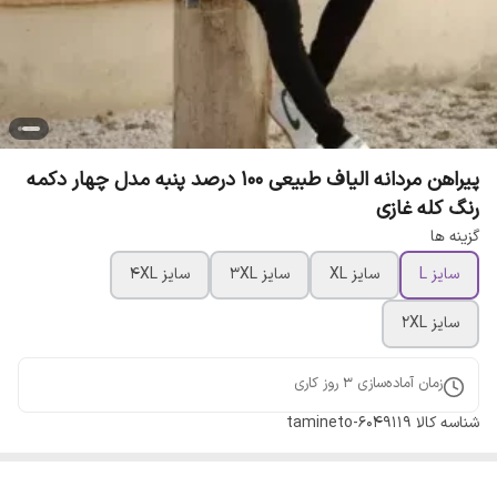
پیراهن مردانه الیاف طبیعی 100 درصد پنبه مدل چهار دکمه
رنگ کله غازی
گزینه ها
سایز L
سایز XL
سایز 3XL
سایز 4XL
سایز 2XL
زمان آماده‌سازی
3
روز کاری
شناسه کالا
tamineto-6049119