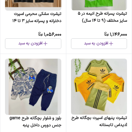
تیشرت پسرانه طرح انیمه در 5
تیشرت مشکی محرمی اسپرت
سایز مختلف (9 تا 14 سال)
دخترانه و پسرانه سایز 3 تا 14
سال کد NGN5991
1,056,000
1,146,000
افزودن به سبد
افزودن به سبد
تیشرت پنبهای اسپرت بچگانه طرح
بلوز و شلوار بچگانه طرح game
آدیداس تابستانه
جنس دورس داخل پنبه