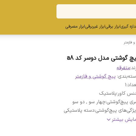
ندازه گیری
ابزار برقی
ابزار غیربرقی
ابزار مصرفی
 فازمتر
یچ گوشتی مدل دوسر کد a8
ند:
متفرقه
ته‌بندی
:
پیچ گوشتی و فازمتر
داد
:
1
نس کاور
:
پلاستیک
ری پیچ‌گوشتی
:
چهار سو , دو سو
ژگی‌های پیچ‌گوشتی
:
دسته پلاستیکی
نگ
:
قرمز
مایش بیشتر