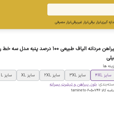
ندازه گیری
ابزار برقی
ابزار غیربرقی
ابزار مصرفی
پیراهن مردانه الیاف طبیعی 100 درصد پنبه مدل سه 
یلی
ینه ها
سایز 4XL
سایز 3XL
سایز 2XL
سایز XL
سایز L
ته‌بندی
:
بلوز، پیراهن و تیشرت پسرانه
اسه کالا
tamineto-6050746