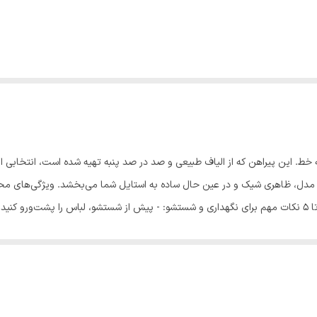
ه خط. این پیراهن که از الیاف طبیعی و صد در صد پنبه تهیه شده است، انتخابی ای
دل، ظاهری شیک و در عین حال ساده به استایل شما می‌بخشد. ویژگی‌های محص
طبیعی و صد در صد پنبه - رنگ: فیلی - سایزبندی: سایز 1 تا 5 نکات مهم برای نگهداری و شستشو: - پیش از شستشو
ماش
ور خورشید قرار دهید. - جهت اتوکشی، از اتو بخار به صورت غیرمستقیم استفاده ک
تا خریدی دقیق و رضایت‌بخش داشته باشید.