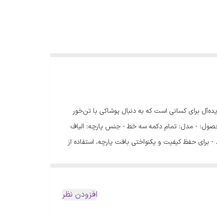
ده‌آل برای کسانی است که به دنبال پوشاکی با تن‌خور
ول: - مدل: تمام دکمه سه خط - جنس پارچه: الیاف
، لباس را پشت‌ورو کنید. - برای حفظ کیفیت و یکنواختی بافت پارچه، استفاده از
ین لباسشویی توصیه می‌شود. - دمای آب ماشین لباسشویی را روی 30 درجه سانتی‌گراد تنظیم کرده و مدت زمان شستشو را به کمتر از 10 دقیقه محدود کنید. - از شوینده‌های باکیفیت استفاده
نید تا فرم اصلی لباس حفظ شود. لطفاً پیش از نهایی
افزودن نظر